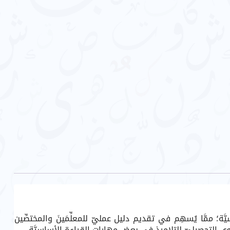
مَّا يُسهِم في تقديم دليل عمليّ للمعلِّمَينَ والمختصِّين
 التحصيليّ للتلاميذ في بعض مهارات القراءة الأساسيَّة.