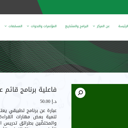
لرئيسة
عن المركز
البرامج والمشاريع
المؤتمرات والندوات
المسابقات
فاعلية برنامج قائم
د.إ
50.00
عبارة عن برنامج تطبيقي يع
تنمية بعض مهارات القراءة ال
والمختصِّين بطرائق تدريس ا