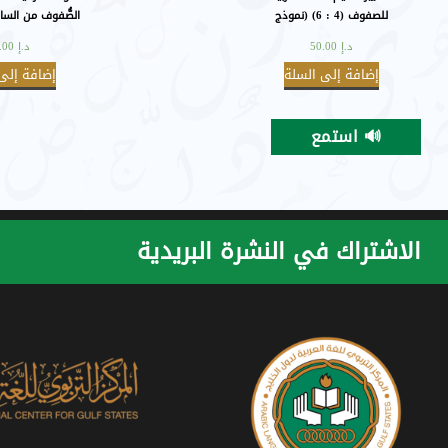
للصفوف (4 : 6) (نموذج
الصُّفوف من الساب
تطبيقي)
عشر على ضوء
د.إ
50.00
د.إ
60.00
إضافة إلى السلة
إضافة إلى
🔊 استمع
بعض
بعض
الأساسيَّة.
الأساسيَّة
الاشتراك في النشرة البريدية