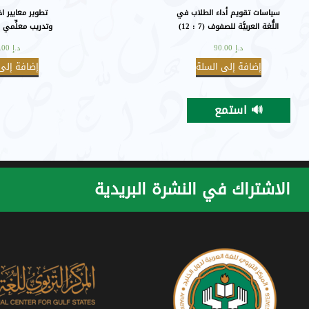
سياسات تقويم أداء الطلاب في
تطوير معايير اخ
اللُّغة العربيَّة للصفوف (7 : 12)
وتدريب معلِّمي اللّ
2017م
د.إ
90.00
د.إ
60.00
إضافة إلى السلة
إضافة إلى
🔊 استمع
الاشتراك في النشرة البريدية