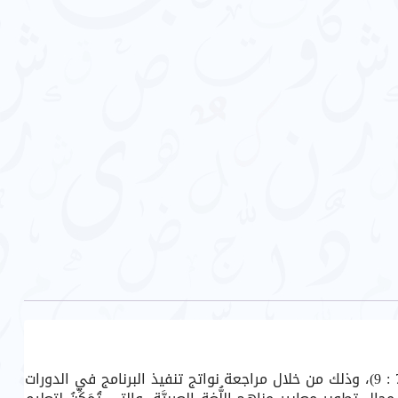
وتهدف هذه الدراسة إلى بناء أطر عامة ومبادئ وأسس تربوية تكون المُنْطَلَق الأساس لتعلُّم وتعليم اللُّغة العربيَّة للصفوف (7 : 9)، وذلك من خلال مراجعة نواتج تنفيذ البرنامج في الدورات