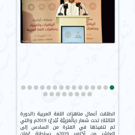
انطلقت أعمال مناهزات اللغة العربية (الدورة
الثالثة) تحت شعار (بِالْعَرَبِيَّةِ نُبْدِعُ) 2019م والتي
تم تنفيذها في الفترة من السادس إلى
العاشر من أكتوبر 2019م بسلطنة عُمَان