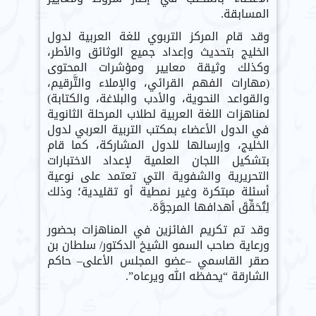
المسابقة.
وقد قام المركز التربوي للغة العربية لدول
الخليج بتحديث وإعداد جميع الوثائق والأطر،
وكذلك وثيقة معايير ومؤشرات المحتوى
(مهارات الفهم القرائي، والإملاء والتَّرقيم،
والقواعد النحوية، والأدب والبلاغة، والكتابة)
لمناهزات اللغة العربية لطلاب المرحلة الثانوية
في الدول الأعضاء بمكتب التربية العربي لدول
الخليج، وإرسالها للدول المشاركة، كما قام
بتشكيل اللجان العلمية لإعداد الاختبارات
التحريرية والشفوية التي تعتمد على نوعية
أسئلة مبتكرة وغير نمطية أو تقليدية؛ وذلك
لِتُحَقِّقَ أهدافها المرجوَّة.
وقد تم تكريم الفائزين في المناهزات بحضور
ورعاية صاحب السمو الشيخ الدكتور/ سلطان بن
صقر القاسمي –عضو المجلس الأعلى– حاكم
الشارقة “يحفظه الله ويرعاه”.