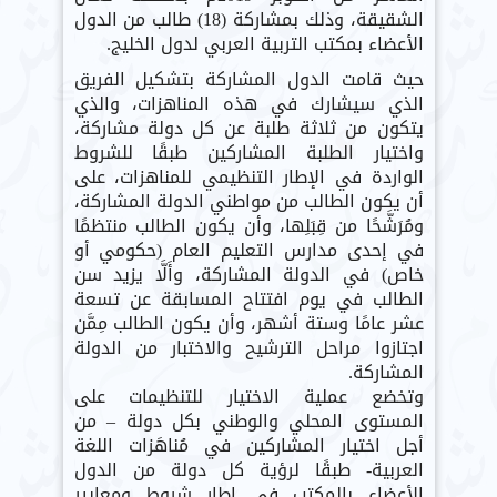
الشقيقة، وذلك بمشاركة (18) طالب من الدول
الأعضاء بمكتب التربية العربي لدول الخليج.
حيث قامت الدول المشاركة بتشكيل الفريق
الذي سيشارك في هذه المناهزات، والذي
يتكون من ثلاثة طلبة عن كل دولة مشاركة،
واختيار الطلبة المشاركين طبقًا للشروط
الواردة في الإطار التنظيمي للمناهزات، على
أن يكون الطالب من مواطني الدولة المشاركة،
ومُرَشَّحًا من قِبَلِها، وأن يكون الطالب منتظمًا
في إحدى مدارس التعليم العام (حكومي أو
خاص) في الدولة المشاركة، وأَلَّا يزيد سن
الطالب في يوم افتتاح المسابقة عن تسعة
عشر عامًا وستة أشهر، وأن يكون الطالب مِمَّن
اجتازوا مراحل الترشيح والاختبار من الدولة
المشاركة.
وتخضع عملية الاختيار للتنظيمات على
المستوى المحلي والوطني بكل دولة – من
أجل اختيار المشاركين في مُناهَزات اللغة
العربية- طبقًا لرؤية كل دولة من الدول
الأعضاء بالمكتب في إطار شروط ومعايير