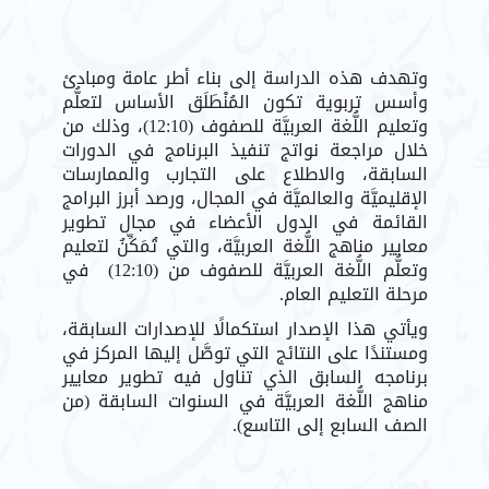
وتهدف هذه الدراسة إلى بناء أطر عامة ومبادئ
وأسس تربوية تكون المُنْطَلَق الأساس لتعلُّم
وتعليم اللُّغة العربيَّة للصفوف (12:10)، وذلك من
خلال مراجعة نواتج تنفيذ البرنامج في الدورات
السابقة، والاطلاع على التجارب والممارسات
الإقليميَّة والعالميَّة في المجال، ورصد أبرز البرامج
القائمة في الدول الأعضاء في مجال تطوير
معايير مناهج اللُّغة العربيَّة، والتي تُمَكِّنُ لتعليم
وتعلُّم اللُّغة العربيَّة للصفوف من (12:10) في
مرحلة التعليم العام.
ويأتي هذا الإصدار استكمالًا للإصدارات السابقة،
ومستندًا على النتائج التي توصَّل إليها المركز في
برنامجه السابق الذي تناول فيه تطوير معايير
مناهج اللُّغة العربيَّة في السنوات السابقة (من
الصف السابع إلى التاسع).