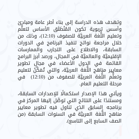
وتهدف هذه الدراسة إلى بناء أطر عامة ومبادئ
وأسس تربوية تكون المُنْطَلَق الأساس لتعلُّم
وتعليم اللُّغة العربيَّة للصفوف (12:10)، وذلك من
خلال مراجعة نواتج تنفيذ البرنامج في الدورات
السابقة، والاطلاع على التجارب والممارسات
الإقليميَّة والعالميَّة في المجال، ورصد أبرز البرامج
القائمة في الدول الأعضاء في مجال تطوير
معايير مناهج اللُّغة العربيَّة، والتي تُمَكِّنُ لتعليم
وتعلُّم اللُّغة العربيَّة للصفوف من (12:10) في
مرحلة التعليم العام.
ويأتي هذا الإصدار استكمالًا للإصدارات السابقة،
ومستندًا على النتائج التي توصَّل إليها المركز في
برنامجه السابق الذي تناول فيه تطوير معايير
مناهج اللُّغة العربيَّة في السنوات السابقة (من
الصف السابع إلى التاسع).