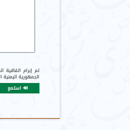
تم إبرام اتفاقية ال
الجمهورية اليمنية الشقيقة بت
🔊 استمع