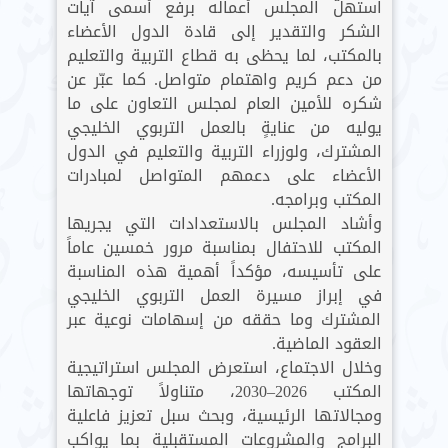
استهلّ المجلس أعماله برفع أسمى آيات
الشكر والتقدير إلى قادة الدول الأعضاء
بالمكتب، لما يحظى به قطاع التربية والتعليم
من دعم كريم واهتمام متواصل. كما عبّر عن
شكره للأمين العام لمجلس التعاون على ما
يوليه من عنايةٍ بالعمل التربوي الخليجي
المشترك، ولوزراء التربية والتعليم في الدول
الأعضاء على دعمهم المتواصل لمبادرات
المكتب وبرامجه.
وأشاد المجلس بالاستعدادات التي يجريها
المكتب للاحتفال بمناسبة مرور خمسين عاماً
على تأسيسه، مؤكداً أهمية هذه المناسبة
في إبراز مسيرة العمل التربوي الخليجي
المشترك وما حققه من إسهامات نوعية عبر
العقود الماضية.
وخلال الاجتماع، استعرض المجلس استراتيجية
المكتب 2026–2030، متناولاً توجهاتها
ومجالاتها الرئيسية، وبحث سبل تعزيز فاعلية
البرامج والمشروعات المستقبلية بما يواكب