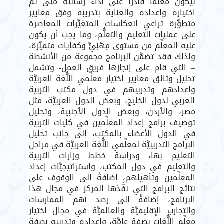
ليكون معلمًا قادرًا على أداء رسالته متى تَمَّ
اختياره وإعداده والعناية بتدريبه وفق معايير
متطوِّرة تراعي انعكاسات المتغيِّرات المعاصرة
على عمليات التعليم والتعلُّم، وما يجب أن يكون
عليه المعلِّم من مستوى مِهَنِيٍّ وكفايات متميِّزة،
ولذلك فقد تضمَّن البرنامج مجموعة من الأنشطة
– التي قام على إنجازها فريق العمل- وتشمل
تحليل وثائق معايير اختيار معلِّمي اللُّغة العربيَّة
وإعدادهم وتدريبهم في دول مكتب التربية
العربي لدول الخليج، وبعض الدول العربيَّة، مثل
مصر، والأردن، وبعض الدول الأجنبية، وتحليل
توصيف برامج إعداد المعلِّمين في كليات التربية
في الدول الأعضاء بالمكتب، إلى جانب تحليل
البرامج التدريبيَّة لمعلِّمي اللُّغة العربيَّة في مراحل
التعليم بها، ودراسة خطط وزارات التربية
والتعليم في دول المكتب، واستراتيجيَّات إعداد
المعلِّمين وتأهيلهم، إضافةً إلى الوقوف على
نتائج البرامج التي نفَّذها المركز في مجال هذا
البرنامج، إضافةً إلى رصد أهم الممارسات
والتجارب الإقليميَّة والعالميَّة في مجال اختيار
معلِّم اللُّغات بصفة عامَّة، وإعداده وتدريبه بصفةٍ