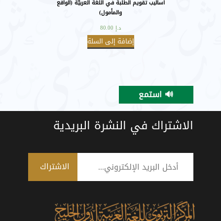
أساليب تقويم الطلبة في اللُّغة العربيَّة (الواقع
والمأمول)
د.إ
80.00
إضافة إلى السلة
🔊 استمع
الاشتراك في النشرة البريدية