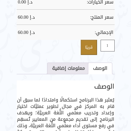
سعر الخيارات:
د.إ
0.00
سعر المنتج:
د.إ
60.00
الإجمالي:
د.إ
60.00
كمية
قريبًا
تطوير
معايير
اختيار
الوصف
معلومات إضافية
وإعداد
وتدريب
معلِّمي
الوصف
اللُّغة
العربيَّة
يُعتَبر هذا البرنامج استكمالًا وامتدادًا لما سبق أن
2019م
قام به المركز في مجال تطوير عمليَّات اختيار
وإعداد وتدريب معلِّمي اللُّغة العربيَّة؛ ويهدف
البرنامج إلى تقديم مجموعة من المعايير تُسهِم
في رفع مستوى أداء معلِّمي اللُّغة العربيَّة، وذلك